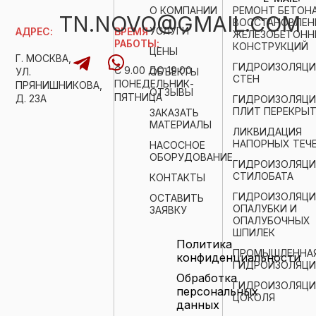
О КОМПАНИИ
РЕМОНТ БЕТОНА
TN.NOVO@GMAIL.COM
ВОССТАНОВЛЕН
УСЛУГИ
АДРЕС:
ВРЕМЯ
ЖЕЛЕЗОБЕТОН
РАБОТЫ:
КОНСТРУКЦИЙ
ЦЕНЫ
Г. МОСКВА,
ГИДРОИЗОЛЯЦИ
С 9.00 ДО 19.00
УЛ.
ОБЪЕКТЫ
СТЕН
ПОНЕДЕЛЬНИК-
ПРЯНИШНИКОВА,
ОТЗЫВЫ
ПЯТНИЦА
Д. 23А
ГИДРОИЗОЛЯЦИ
ПЛИТ ПЕРЕКРЫ
ЗАКАЗАТЬ
МАТЕРИАЛЫ
ЛИКВИДАЦИЯ
НАПОРНЫХ ТЕЧ
НАСОСНОЕ
ОБОРУДОВАНИЕ
ГИДРОИЗОЛЯЦИ
СТИЛОБАТА
КОНТАКТЫ
ГИДРОИЗОЛЯЦИ
ОСТАВИТЬ
ОПАЛУБКИ И
ЗАЯВКУ
ОПАЛУБОЧНЫХ
ШПИЛЕК
Политика
ПРОМЫШЛЕННА
конфиденциальности
ГИДРОИЗОЛЯЦИ
Обработка
ГИДРОИЗОЛЯЦИ
персональных
ЦОКОЛЯ
данных